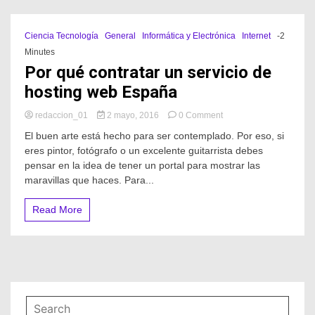
Ciencia Tecnología
General
Informática y Electrónica
Internet
-2
Minutes
Por qué contratar un servicio de
hosting web España
on
redaccion_01
2 mayo, 2016
0 Comment
Por
El buen arte está hecho para ser contemplado. Por eso, si
qué
eres pintor, fotógrafo o un excelente guitarrista debes
contratar
pensar en la idea de tener un portal para mostrar las
un
servicio
maravillas que haces. Para...
de
hosting
Read More
web
España