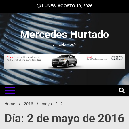
Skip
LUNES, AGOSTO 10, 2026
to
content
Mercedes Hurtado
¿Hablamos?
Home
2016
mayo
2
Día: 2 de mayo de 2016